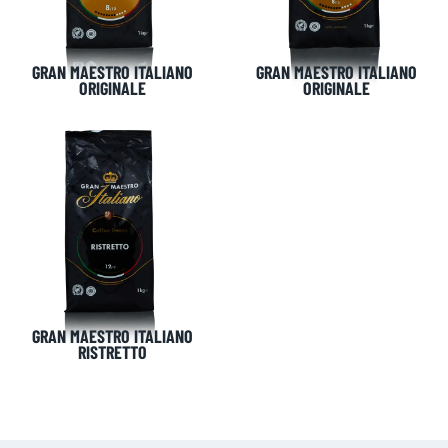
GRAN MAESTRO ITALIANO
GRAN MAESTRO ITALIANO
KANTOOR NL
ORIGINALE
ORIGINALE
Almystraat 12
5061 PA Oisterwijk
Nederland
+31(0)40 2405 737
sales@frisdrank.com
KvK: 80341519
BTW nr: NL861637896B01
GRAN MAESTRO ITALIANO
RISTRETTO