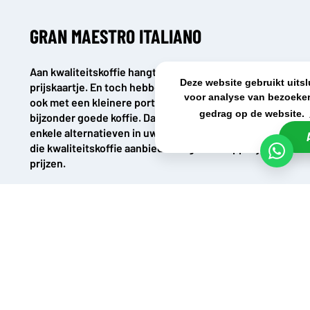
GRAN MAESTRO ITALIANO
Aan kwaliteitskoffie hangt dikwijls een flink
Deze website gebruikt uits
prijskaartje. En toch hebben steeds meer mensen,
voor analyse van bezoeker
ook met een kleinere portemonnee, behoefte aan
gedrag op de website.
bijzonder goede koffie. Daarom is het goed om ook
enkele alternatieven in uw assortiment te hebben
die kwaliteitskoffie aanbieden tegen schappelijke
prijzen.
Zo is Gran Maestro Italiano een merk dat niet in uw
assortiment mag ontbreken. Dit duurzame
koffiemerk biedt koffie van bijzonder goede
kwaliteit tegen betaalbare prijzen.
Frisdrank.com is dé partij voor een verrassend
aanbod op het gebied van koffie. Door onze
innovatieve manier van werken, kunnen wij u de