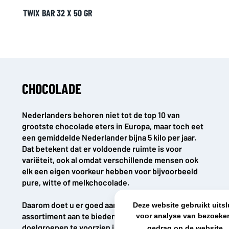
TWIX BAR 32 X 50 GR
KvK: 80341519
BTW nr: NL861637896B01
CHOCOLADE
Nederlanders behoren niet tot de top 10 van
grootste chocolade eters in Europa, maar toch eet
een gemiddelde Nederlander bijna 5 kilo per jaar.
Dat betekent dat er voldoende ruimte is voor
variëteit, ook al omdat verschillende mensen ook
elk een eigen voorkeur hebben voor bijvoorbeeld
pure, witte of melkchocolade.
Daarom doet u er goed aan om een breed
Deze website gebruikt uits
assortiment aan te bieden om zo veel mogelijk
voor analyse van bezoeker
doelgroepen te voorzien in hun vraag. Niet alleen
gedrag op de website.