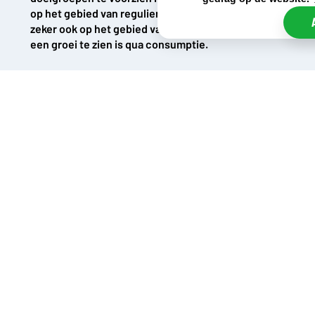
op het gebied van reguliere chocoladerepen, maar
zeker ook op het gebied van candybars waar ook
een groei te zien is qua consumptie.
Frisdrank.com is dé leverancier van food &
beverages waarbij wij een bijzonder assortiment
voeren van klassieke A-merken in combinatie met
opkomende merken. Door onze intensieve relaties
in de internationale markt, zien wij trends en
ontwikkelingen als één van de eerste en u
profiteert van deze kennis.
HERKOMST CHOCOLADE
Chocolade wordt gemaakt van onder meer cacao en suiker.
Cacao komt van cacaobonen die oorspronkelijk uit Mexico
komen; onder meer de Azteken dichtten er geneeskundige
krachten aan toe. Met de ontdekking van Amerika kwam
cacao ook richting Europa, maar pas in 1728 werd in
Engeland de eerste chocoladefabriek opgericht.