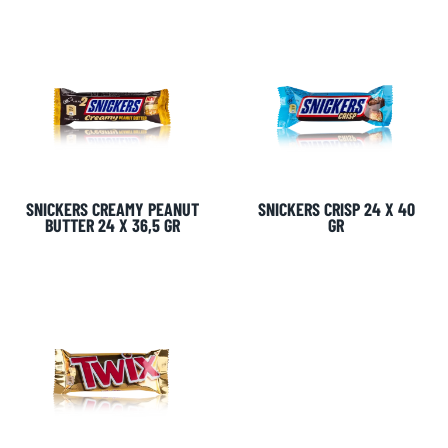
SNICKERS CREAMY PEANUT
SNICKERS CRISP 24 X 40
BUTTER 24 X 36,5 GR
GR
KANTOOR NL
Almystraat 12
5061 PA Oisterwijk
Nederland
+31(0)40 2405 737
sales@frisdrank.com