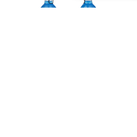
De naadloze combinatie van stimulerende energie
en een opvallende, verfrissende twist maakt
Bomba Blue Energy een must-have. Het bruisende
en revitaliserende karakter tillen elke gelegenheid
naar een hoger niveau. Of het nu is om een
vermoeiende dag te overwinnen of gewoon voor
die verfrissende smaakbeleving, Bomba Blue
Energy geeft een verrassende wending aan
energiedrankjes.