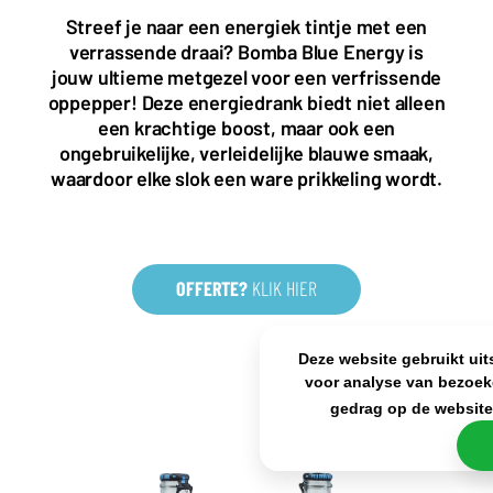
Almystraat 12
Streef je naar een energiek tintje met een
5061 PA Oisterwijk
verrassende draai? Bomba Blue Energy is
Nederland
jouw ultieme metgezel voor een verfrissende
+31(0)40 2405 737
oppepper! Deze energiedrank biedt niet alleen
sales@frisdrank.com
een krachtige boost, maar ook een
ongebruikelijke, verleidelijke blauwe smaak,
KvK: 80341519
waardoor elke slok een ware prikkeling wordt.
BTW nr: NL861637896B01
OFFERTE?
KLIK HIER
Deze website gebruikt uit
voor analyse van bezoek
gedrag op de websit