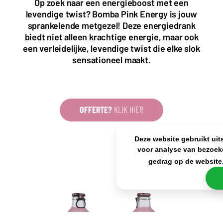
Op zoek naar een energieboost met een
Nederland
levendige twist? Bomba Pink Energy is jouw
+31(0)40 2405 737
sprankelende metgezel! Deze energiedrank
sales@frisdrank.com
biedt niet alleen krachtige energie, maar ook
een verleidelijke, levendige twist die elke slok
KvK: 80341519
sensationeel maakt.
BTW nr: NL861637896B01
OFFERTE?
KLIK HIER
Deze website gebruikt uit
voor analyse van bezoek
gedrag op de website