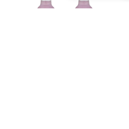
Calypso Island Wave Lemonade biedt de perfecte
balans tussen zoet en zuur, met levendige
fruittonen die je direct naar de zomer brengen.
Ideaal om te genieten tijdens een dagje aan het
strand, een zomerse barbecue of gewoon als
verfrissende traktatie voor jezelf. Deze tropische
golf van smaken is precies wat je nodig hebt om
even te ontsnappen aan de dagelijkse sleur.