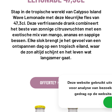
Almystraat 12
5061 PA Oisterwijk
Stap in de tropische wereld van Calypso Island
Nederland
Wave Lemonade met deze kleurrijke fles van
+31(0)40 2405 737
47,3cl. Deze verfrissende drank combineert
sales@frisdrank.com
het beste van zonnige citrusvruchten met een
exotische mix van mango, ananas en sappige
KvK: 80341519
bessen. Elke slok brengt je het gevoel van een
BTW nr: NL861637896B01
ontspannen dag op een tropisch eiland, waar
de zon altijd schijnt en het leven wat
langzamer gaat.
OFFERTE?
KLIK HIER
Deze website gebruikt uit
voor analyse van bezoek
gedrag op de website