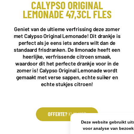
CALYPSO ORIGINAL
LEMONADE 47,3CL FLES
KANTOOR NL
Almystraat 12
Geniet van de ultieme verfrissing deze zomer
5061 PA Oisterwijk
met Calypso Original Lemonade! Dit drankje is
Nederland
perfect als je eens iets anders wilt dan de
+31(0)40 2405 737
standaard frisdranken. De limonade heeft een
sales@frisdrank.com
heerlijke, verfrissende citroen smaak,
waardoor dit het perfecte drankje voor in de
KvK: 80341519
zomer is! Calypso Original Lemonade wordt
BTW nr: NL861637896B01
gemaakt met verse sappen, echte suiker en
echte stukjes citroen!
OFFERTE?
KLIK HIER
Deze website gebruikt uit
voor analyse van bezoek