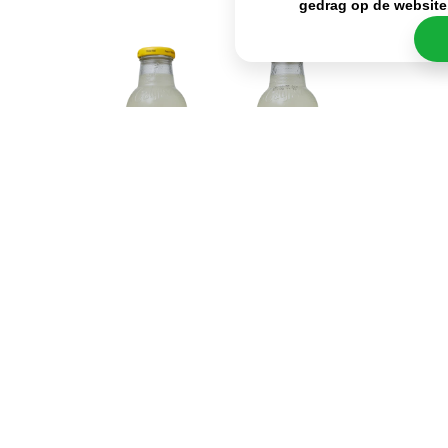
gedrag op de website
Deze klassieker kan je op allerlei verschillende
gelegenheden drinken. Zo is de Calypso Original
Lemonade heerlijk voor tijdens een barbecue met
familie of vrienden, maar de flesjes zijn ook heel
goed mee te nemen. Neem jouw favoriete limonade
bijvoorbeeld mee naar het strand, op een