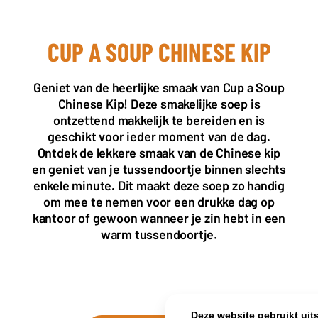
CUP A SOUP CHINESE KIP
KANTOOR NL
Almystraat 12
Geniet van de heerlijke smaak van Cup a Soup
5061 PA Oisterwijk
Chinese Kip! Deze smakelijke soep is
Nederland
ontzettend makkelijk te bereiden en is
+31(0)40 2405 737
geschikt voor ieder moment van de dag.
sales@frisdrank.com
Ontdek de lekkere smaak van de Chinese kip
en geniet van je tussendoortje binnen slechts
KvK: 80341519
enkele minute. Dit maakt deze soep zo handig
BTW nr: NL861637896B01
om mee te nemen voor een drukke dag op
kantoor of gewoon wanneer je zin hebt in een
warm tussendoortje.
Deze website gebruikt uit