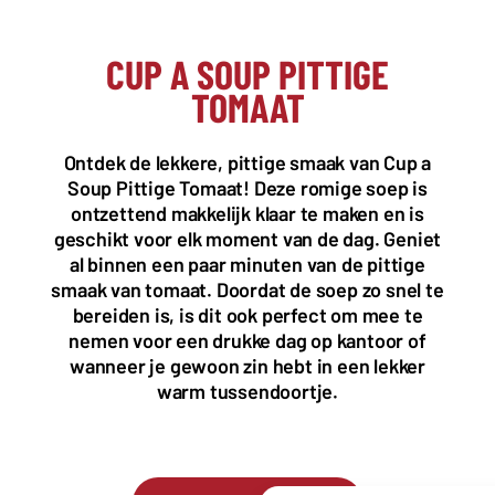
CUP A SOUP PITTIGE
TOMAAT
KANTOOR NL
Almystraat 12
Ontdek de lekkere, pittige smaak van Cup a
5061 PA Oisterwijk
Soup Pittige Tomaat! Deze romige soep is
Nederland
ontzettend makkelijk klaar te maken en is
+31(0)40 2405 737
geschikt voor elk moment van de dag. Geniet
sales@frisdrank.com
al binnen een paar minuten van de pittige
smaak van tomaat. Doordat de soep zo snel te
KvK: 80341519
bereiden is, is dit ook perfect om mee te
BTW nr: NL861637896B01
nemen voor een drukke dag op kantoor of
wanneer je gewoon zin hebt in een lekker
warm tussendoortje.