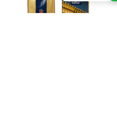
De Dallmayr Prodomo Filterkoffie bestaat volledig
uit hoogwaardige, gemalen Arabicabonen om zo de
beste kwaliteit te kunnen garanderen. De bonen
worden zorgvuldig gebrand en hebben een licht
krachtige intensiteit. De koffie heeft een vol
karakter, waardoor deze filterkoffie geschikt is voor
ieder moment van de dag. Met wie deel jij je
volgende kopje koffie van de Dallmayr Prodomo
Filter?