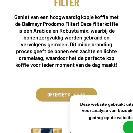
FILTER
KANTOOR NL
Almystraat 12
Geniet van een hoogwaardig kopje koffie met
5061 PA Oisterwijk
Nederland
de Dallmayr Prodomo Filter! Deze filterkoffie
is een Arabica en Robusta mix, waarbij de
+31(0)40 2405 737
bonen zorgvuldig worden gebrand en
sales@frisdrank.com
vervolgens gemalen. Dit milde branding
KvK: 80341519
proces geeft de bonen een zachte en lichte
BTW nr: NL861637896B01
cremelaag, waardoor het de perfecte kop
koffie voor ieder moment van de dag maakt!
OFFERTE?
KLIK HIER
Deze website gebruikt uit
voor analyse van bezoek
gedrag op de website