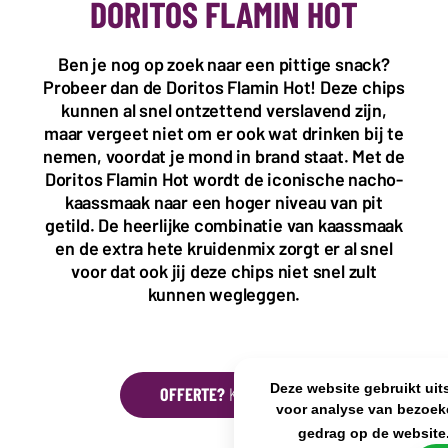
DORITOS FLAMIN HOT
KANTOOR NL
Ben je nog op zoek naar een pittige snack?
Almystraat 12
Probeer dan de Doritos Flamin Hot! Deze chips
5061 PA Oisterwijk
Nederland
kunnen al snel ontzettend verslavend zijn,
maar vergeet niet om er ook wat drinken bij te
+31(0)40 2405 737
nemen, voordat je mond in brand staat. Met de
sales@frisdrank.com
Doritos Flamin Hot wordt de iconische nacho-
kaassmaak naar een hoger niveau van pit
KvK: 80341519
BTW nr: NL861637896B01
getild. De heerlijke combinatie van kaassmaak
en de extra hete kruidenmix zorgt er al snel
voor dat ook jij deze chips niet snel zult
kunnen wegleggen.
Deze website gebruikt uit
OFFERTE?
KLIK HIER
voor analyse van bezoek
gedrag op de website