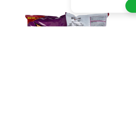
De Doritos Flamin Hot zijn altijd een leuke
toevoeging aan een feestje, vooral voor de mensen
die wel houden van een beetje pit. Ook zijn ze erg
lekker voor tijdens je volgende filmavond. De chips
zijn namelijk niet alleen pittig, maar ook intens
smaakvol, waardoor het de juiste toevoeging is aan