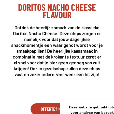
DORITOS NACHO CHEESE
FLAVOUR
KANTOOR NL
Almystraat 12
Ontdek de heerlijke smaak van de klassieke
5061 PA Oisterwijk
Doritos Nacho Cheese! Deze chips zorgen er
Nederland
namelijk voor dat jouw dagelijkse
+31(0)40 2405 737
snackmomentje een waar genot wordt voor je
sales@frisdrank.com
smaakpapillen! De heerlijke kaassmaak in
combinatie met de krokante textuur zorgt er
KvK: 80341519
al snel voor dat je hier geen genoeg van zult
BTW nr: NL861637896B01
krijgen! Ook in gezelschap zullen deze chips
vast en zeker iedere keer weer een hit zijn!
Deze website gebruikt uit
OFFERTE?
KLIK HIER
voor analyse van bezoek