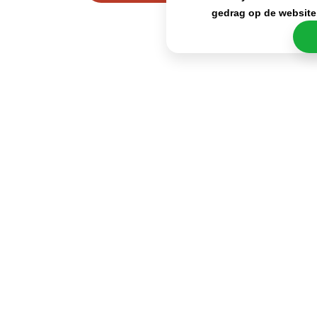
gedrag op de website
Het maakt hierbij niet uit of je de Doritos Nacho
Cheese op tafel zet tijdens een feestje of dat je
deze gewoon rustig wilt kunnen eten tijdens een
filmavond op de bank; ze zijn perfect voor iedere