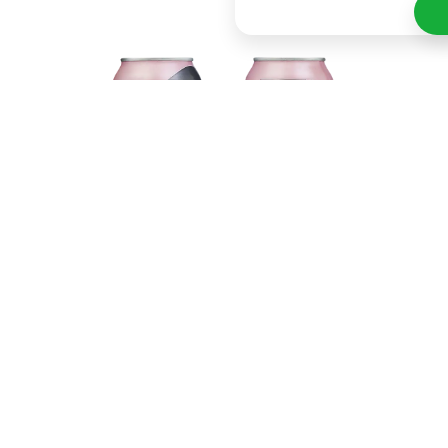
Elke slok onthult de vertrouwde diepte van Dr.
Pepper, verrijkt met aardbeiencrème, zonder
toegevoegde suikers. Dr. Pepper USA Strawberries
& Cream Zero Sugar behoudt de iconische
smaaktonen van Dr. Pepper voor een unieke en
bevredigende smaakervaring, perfect voor
liefhebbers van een fruitige draai aan de klassieke