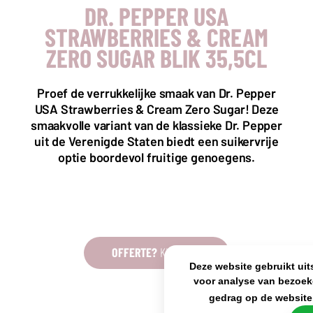
DR. PEPPER USA
STRAWBERRIES & CREAM
KANTOOR NL
Almystraat 12
ZERO SUGAR BLIK 35,5CL
5061 PA Oisterwijk
Nederland
Proef de verrukkelijke smaak van Dr. Pepper
+31(0)40 2405 737
sales@frisdrank.com
USA Strawberries & Cream Zero Sugar! Deze
smaakvolle variant van de klassieke Dr. Pepper
KvK: 80341519
uit de Verenigde Staten biedt een suikervrije
BTW nr: NL861637896B01
optie boordevol fruitige genoegens.
OFFERTE?
KLIK HIER
Deze website gebruikt uit
voor analyse van bezoek
gedrag op de website