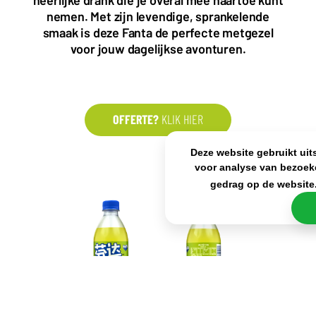
sales@frisdrank.com
nemen. Met zijn levendige, sprankelende
smaak is deze Fanta de perfecte metgezel
KvK: 80341519
voor jouw dagelijkse avonturen.
BTW nr: NL861637896B01
OFFERTE?
KLIK HIER
Deze website gebruikt uit
voor analyse van bezoek
gedrag op de website