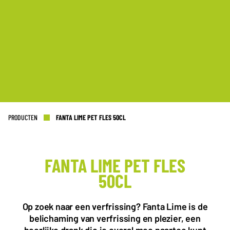
PRODUCTEN
FANTA LIME PET FLES 50CL
FANTA LIME PET FLES
50CL
KANTOOR NL
Almystraat 12
5061 PA Oisterwijk
Op zoek naar een verfrissing? Fanta Lime is de
Nederland
belichaming van verfrissing en plezier, een
+31(0)40 2405 737
heerlijke drank die je overal mee naartoe kunt