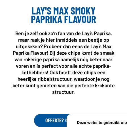
LAY'S MAX SMOKY
PAPRIKA FLAVOUR
KANTOOR NL
Almystraat 12
Ben je zelf ook zo’n fan van de Lay’s Paprika,
5061 PA Oisterwijk
maar raak je hier inmiddels een beetje op
Nederland
uitgekeken? Probeer dan eens de Lay’s Max
+31(0)40 2405 737
Paprika Flavour! Bij deze chips komt de smaak
sales@frisdrank.com
van rokerige paprika namelijk nóg beter naar
voren en is perfect voor alle echte paprika-
KvK: 80341519
liefhebbers! Ook heeft deze chips een
BTW nr: NL861637896B01
heerlijke ribbelstructuur, waardoor je nog
beter kunt genieten van die perfecte krokante
structuur.
OFFERTE?
KLIK HIER
Deze website gebruikt uit