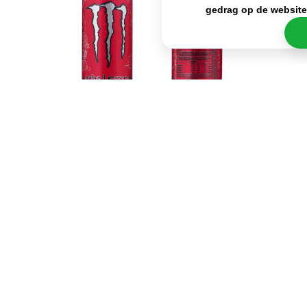
gedrag op de websit
Bij de Monster Ultra Red zal je, naast de
energieboost van Monster, vooral kunnen genieten
van de zoete smaak van watermeloen. Hierdoor is
deze suikervrije energiedrank perfect voor de
zomerdagen of wanneer je op zoek bent naar een
verfrissende opkikker. Daarnaast kan je natuurlijk
nog altijd genieten van die krachtige energieboost
die je altijd al van Monster kreeg, waardoor je weer
alert en gefocust wordt en je er weer tegenaan
kunt gaan met het sporten! Als laatste zijn de