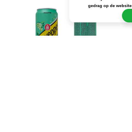
gedrag op de website
Schweppes Mojito is het perfecte drankje voor
iedere gelegenheid deze zomer! Neem
bijvoorbeeld een blikje mee naar je werk voor
tijdens de pauze of juist als traktatie wanneer je
weer thuiskomt. Daarnaast kan je de blikjes van
Schweppes Mojito natuurlijk ook gebruiken om heel
eenvoudig een echte Mojito cocktail te maken. Met