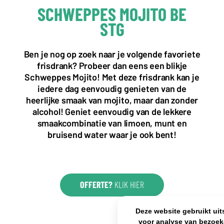
SCHWEPPES MOJITO BE
STG
KANTOOR NL
Almystraat 12
Ben je nog op zoek naar je volgende favoriete
5061 PA Oisterwijk
frisdrank? Probeer dan eens een blikje
Nederland
Schweppes Mojito! Met deze frisdrank kan je
+31(0)40 2405 737
iedere dag eenvoudig genieten van de
sales@frisdrank.com
heerlijke smaak van mojito, maar dan zonder
alcohol! Geniet eenvoudig van de lekkere
KvK: 80341519
smaakcombinatie van limoen, munt en
BTW nr: NL861637896B01
bruisend water waar je ook bent!
OFFERTE?
KLIK HIER
Deze website gebruikt uit
voor analyse van bezoek