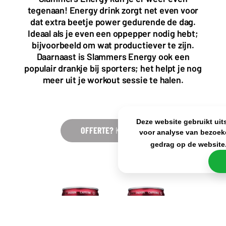
+31(0)40 2405 737
tegenaan! Energy drink zorgt net even voor
sales@frisdrank.com
dat extra beetje power gedurende de dag.
Ideaal als je even een oppepper nodig hebt;
KvK: 80341519
bijvoorbeeld om wat productiever te zijn.
BTW nr: NL861637896B01
Daarnaast is Slammers Energy ook een
populair drankje bij sporters; het helpt je nog
meer uit je workout sessie te halen.
Deze website gebruikt uit
OFFERTE?
KLIK HIER
voor analyse van bezoek
gedrag op de website