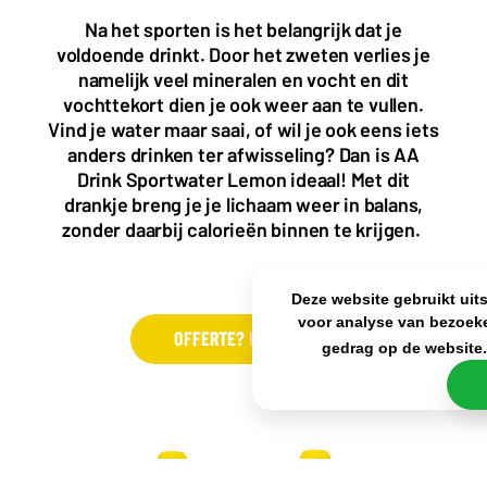
Nederland
Na het sporten is het belangrijk dat je
+31(0)40 2405 737
voldoende drinkt. Door het zweten verlies je
sales@frisdrank.com
namelijk veel mineralen en vocht en dit
vochttekort dien je ook weer aan te vullen.
KvK: 80341519
Vind je water maar saai, of wil je ook eens iets
BTW nr: NL861637896B01
anders drinken ter afwisseling? Dan is AA
Drink Sportwater Lemon ideaal! Met dit
drankje breng je je lichaam weer in balans,
zonder daarbij calorieën binnen te krijgen.
Deze website gebruikt uit
voor analyse van bezoeke
OFFERTE?
KLIK HIER
gedrag op de website